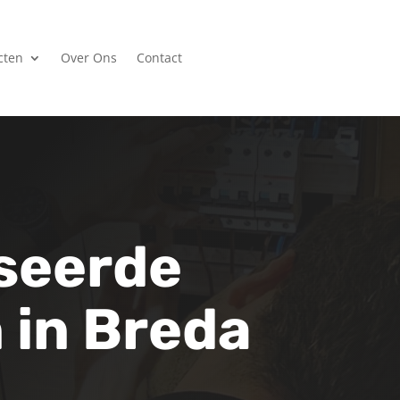
cten
Over Ons
Contact
seerde
n in Breda