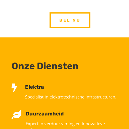
BEL NU
Onze Diensten

Elektra
Specialist in elektrotechnische infrastructuren.

Duurzaamheid
Expert in verduurzaming en innovatieve