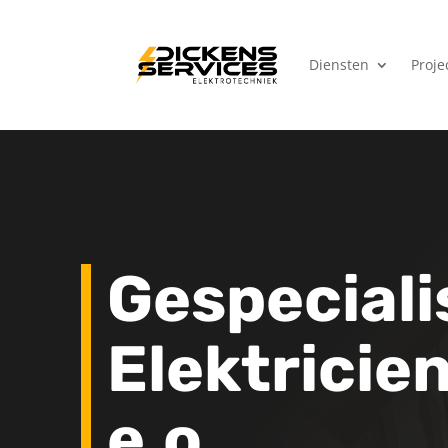
Diensten
Proje
Gespeciali
Elektricie
e.o.